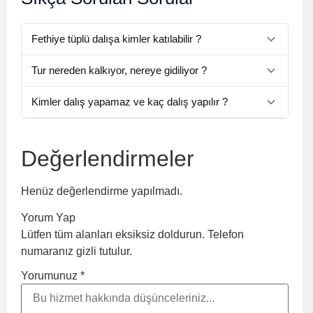
Fethiye tüplü dalışa kimler katılabilir ?
Sağlık sorunu olmayan, denizde kendini güvende
Tur nereden kalkıyor, nereye gidiliyor ?
hisseden ve
12 yaşından büyük
herkes katılabilir.
Dalış turu
Fethiye Limanı’ndan
kalkar ve dalış için
Kimler dalış yapamaz ve kaç dalış yapılır ?
Dalyan Koyu veya Akvaryum Koyu’na gidilir.
Hamileler
,
astım, sara, kalp, epilepsi
hastalığı
olanlar ve
antidepresan
kullananlar dalış yapamaz.
Değerlendirmeler
Sağlık problemi olmayan misafirler metne göre
2
dalış
yapabilmektedir.
Henüz değerlendirme yapılmadı.
Yorum Yap
Lütfen tüm alanları eksiksiz doldurun. Telefon
numaranız gizli tutulur.
Yorumunuz *