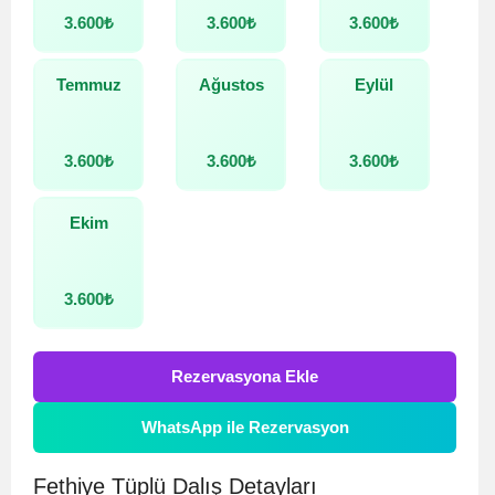
3.600
₺
3.600
₺
3.600
₺
Temmuz
Ağustos
Eylül
3.600
₺
3.600
₺
3.600
₺
Ekim
3.600
₺
Rezervasyona Ekle
WhatsApp ile Rezervasyon
Fethiye Tüplü Dalış Detayları