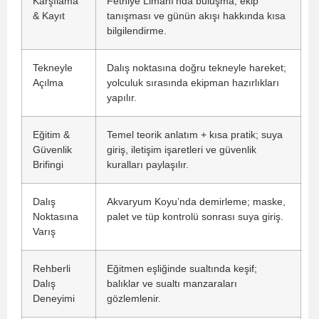
Karşılama
Fethiye Limanı’nda buluşma, ekip
& Kayıt
tanışması ve günün akışı hakkında kısa
bilgilendirme.
Tekneyle
Dalış noktasına doğru tekneyle hareket;
Açılma
yolculuk sırasında ekipman hazırlıkları
yapılır.
Eğitim &
Temel teorik anlatım + kısa pratik; suya
Güvenlik
giriş, iletişim işaretleri ve güvenlik
Brifingi
kuralları paylaşılır.
Dalış
Akvaryum Koyu’nda demirleme; maske,
Noktasına
palet ve tüp kontrolü sonrası suya giriş.
Varış
Rehberli
Eğitmen eşliğinde sualtında keşif;
Dalış
balıklar ve sualtı manzaraları
Deneyimi
gözlemlenir.