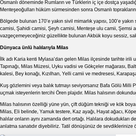
Osmanlı döneminde Rumların ve Türklerin iç içe dostça yaşadı
Menteşeoğulları hüküm sürmesinden sonra Osmanlı topraklarına k
Bölgede bulunan 170’e yakın sivil mimarlık yapısı, 100’e yakın s
camisi, Şahidi camisi, Şeyh camisi, Menteşe ulu camii, Şemsi a
vazgeçemeyeceğiniz güzellikte bulunan Akbük koyu sessiz, sakin 
Dünyaca ünlü halılarıyla Milas
İlk adı Karia kenti Mylasa’dan gelen Milas ilçesinde tarihte iril
Tapınağı, Milas Müzesi, Uyku vadisi ve Gökçeler mağarası, Balt
kalesi, Bey konağı, Kızılhan, Yelli camii ve medresesi, Karapaş
Kuş gözlemini veya balık tutmayı seviyorsanız Bafa Gölü Milli Par
uçmak isteyenlerin tercihi Ören plajıdır. Milas halısının dokund
Milas halısının özelliği yüne yün, çift düğüm tekniği ve kök boya 
Milas, Eli belinde, Yamuk testere, Kaz ayağı, Hayat ağacı, Köpe
halılar onların aynı zamanda dert ortağı. Halılara dokudukları de
anlatma sanatıdır diyebiliriz.
Tatil
dönüşünüz de sevdiklerinize ö