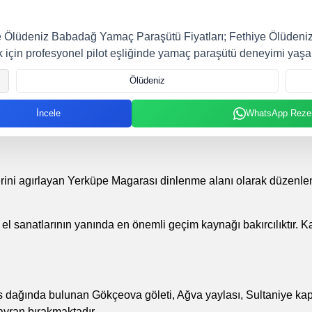
e Ölüdeniz Babadağ Yamaç Paraşütü Fiyatları; Fethiye Ölüdeniz
 için profesyonel pilot eşliğinde yamaç paraşütü deneyimi yaş
Ölüdeniz
İncele
WhatsApp Reze
rini agırlayan Yerküpe Magarası dinlenme alanı olarak düzenlenm
el sanatlarının yanında en önemli geçim kaynağı bakırcılıktır. Ka
dağında bulunan Gökçeova göleti, Ağva yaylası, Sultaniye kapl
hayran bırakmaktadır.