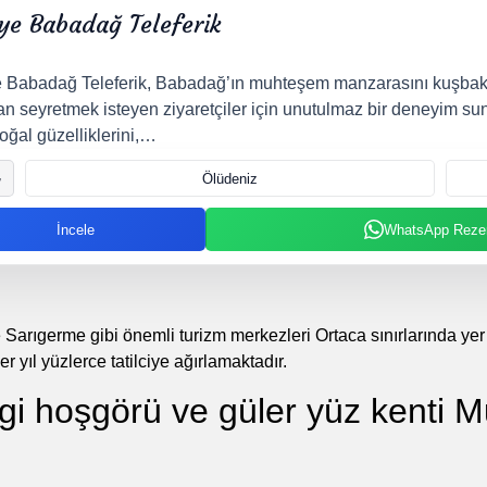
ye Babadağ Teleferik
e Babadağ Teleferik, Babadağ’ın muhteşem manzarasını kuşbakı
n seyretmek isteyen ziyaretçiler için unutulmaz bir deneyim sun
oğal güzelliklerini,…
Ölüdeniz
İncele
WhatsApp Reze
 Sarıgerme gibi önemli turizm merkezleri Ortaca sınırlarında yer 
er yıl yüzlerce tatilciye ağırlamaktadır.
gi hoşgörü ve güler yüz kenti M