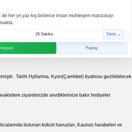
 de her yıl yaz-kış binlerce insan muhteşem manzarayı
amakta.
25 Dakika
Tümü →
rvasyon
Paylaş
iştir. Tarihi Hyllarima, Kyon(Çamlıbel) tiyatrosu gezilebilecek
vaklıdere ziyaretinizde sevdiklerinize bakır hediyeler
ıcalarında bulunan kükürt havuzları, Kaunos harabeleri ve