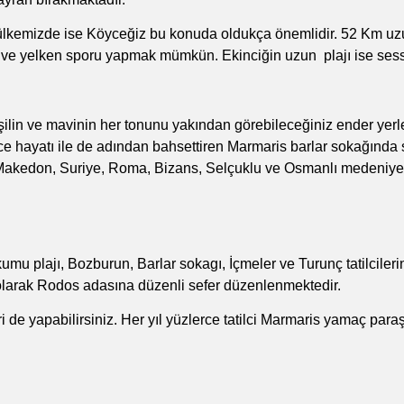
 ülkemizde ise Köyceğiz bu konuda oldukça önemlidir. 52 Km u
e yelken sporu yapmak mümkün. Ekinciğin uzun plajı ise sessizli
şilin ve mavinin her tonunu yakından görebileceğiniz ender yerle
hayatı ile de adından bahsettiren Marmaris barlar sokağında saba
akedon, Suriye, Roma, Bizans, Selçuklu ve Osmanlı medeniyetlerin
mu plajı, Bozburun, Barlar sokagı, İçmeler ve Turunç tatilcilerin 
 olarak Rodos adasına düzenli sefer düzenlenmektedir.
ri de yapabilirsiniz. Her yıl yüzlerce tatilci
Marmaris yamaç para