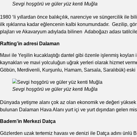
Sevgi hoşgörü ve güler yüz kenti Muğla
1980 ‘li yıllardan önce balıkçılık, narenciye ve süngercilik ile
ilk ışıklarına kadar eğlencenin kalbi konumundadır. Gezilip, gör
plajları ve Akavaryum adıylada bilinen Adaboğazı adası tatilcil
Rafting’in adresi Dalaman
Mavi ile Yeşilin kucaklaştığı dantel gibi özenle işlenmiş koylar
kaynakları ve mavi yolculuğun uğrak yerleri olarak hizmet verm
Göbün, Merdivenli, Kurşunlu, Hamam, Sarsala, Saralıbük) eski l
Sevgi hoşgörü ve güler yüz kenti Muğla
Dünyada yetişme alanı çok az olan ekonomik ve değeri yüksek 
bulunan Dalaman Hava Alanı yurt içi ve yurt dışından gelen misa
Badem’in Merkezi Datça
Gözlerden uzak tertemiz havası ve denizi ile Datça adını ünlü B