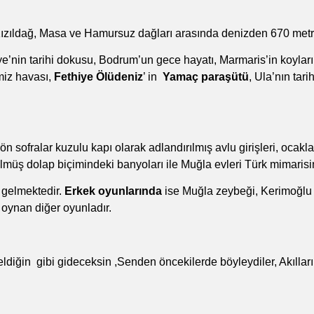
Kızıldağ, Masa ve Hamursuz dağları arasında denizden 670 metre
iye’nin tarihi dokusu, Bodrum’un gece hayatı, Marmaris’in koyla
miz havası,
Fethiye Ölüdeniz
’ in
Yamaç paraşütü
, Ula’nın tar
ön sofralar kuzulu kapı olarak adlandırılmış avlu girişleri, ocakl
lmüş dolap biçimindeki banyoları ile Muğla evleri Türk mimaris
 gelmektedir.
Erkek oyunlarında
ise Muğla zeybeği, Kerimoğlu
 oynan diğer oyunladır.
in gibi gideceksin ,Senden öncekilerde böyleydiler, Akıllarını 