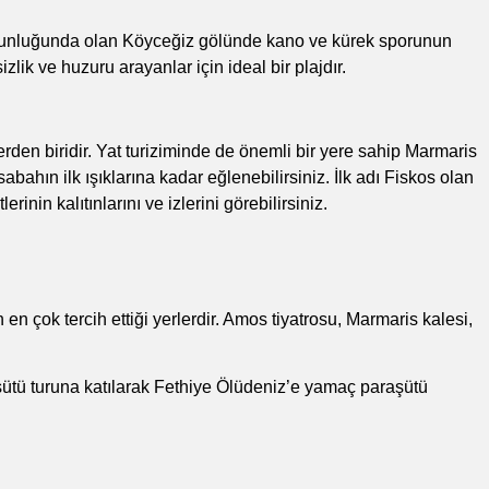
zunluğunda olan Köyceğiz gölünde kano ve kürek sporunun
k ve huzuru arayanlar için ideal bir plajdır.
rden biridir. Yat turiziminde de önemli bir yere sahip Marmaris
hın ilk ışıklarına kadar eğlenebilirsiniz. İlk adı Fiskos olan
in kalıtınlarını ve izlerini görebilirsiniz.
en çok tercih ettiği yerlerdir. Amos tiyatrosu, Marmaris kalesi,
şütü
turuna katılarak Fethiye Ölüdeniz’e yamaç paraşütü