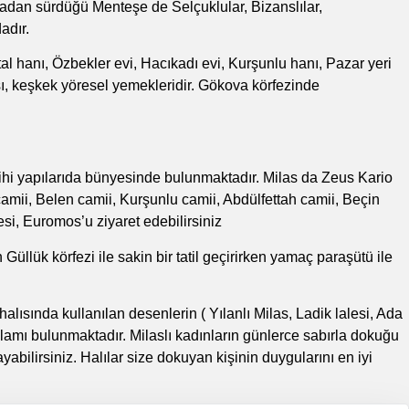
dan sürdüğü Menteşe de Selçuklular, Bizanslılar,
adır.
al hanı, Özbekler evi, Hacıkadı evi, Kurşunlu hanı, Pazar yeri
ı, keşkek yöresel yemekleridir. Gökova körfezinde
tarihi yapılarıda bünyesinde bulunmaktadır. Milas da Zeus Kario
amii, Belen camii, Kurşunlu camii, Abdülfettah camii, Beçin
si, Euromos’u ziyaret edebilirsiniz
üllük körfezi ile sakin bir tatil geçirirken yamaç paraşütü ile
halısında kullanılan desenlerin ( Yılanlı Milas, Ladik lalesi, Ada
lamı bulunmaktadır. Milaslı kadınların günlerce sabırla dokuğu
yabilirsiniz. Halılar size dokuyan kişinin duygularını en iyi