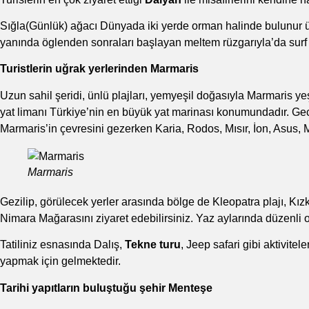
Sığla(Günlük) ağacı Dünyada iki yerde orman halinde bulunur
yanında öglenden sonraları başlayan meltem rüzgarıyla’da surf v
Turistlerin uğrak yerlerinden Marmaris
Uzun sahil şeridi, ünlü plajları, yemyeşil doğasıyla Marmaris ye
yat limanı Türkiye’nin en büyük yat marinası konumundadır. Gece 
Marmaris’in çevresini gezerken Karia, Rodos, Mısır, İon, Asus, M
Marmaris
Gezilip, görülecek yerler arasında bölge de Kleopatra plajı, Kızku
Nimara Mağarasını ziyaret edebilirsiniz. Yaz aylarında düzenli
Tatiliniz esnasında Dalış,
Tekne turu
, Jeep safari gibi aktivitele
yapmak için gelmektedir.
Tarihi yapıtların buluştuğu şehir Menteşe