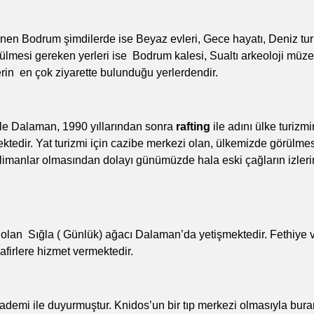
 bilinen Bodrum şimdilerde ise Beyaz evleri, Gece hayatı, Deniz 
ülmesi gereken yerleri ise Bodrum kalesi, Sualtı arkeoloji müzesi
erin en çok ziyarette bulunduğu yerlerdendir.
ı ile Dalaman, 1990 yıllarından sonra
rafting
ile adını ülke turizm
ektedir. Yat turizmi için cazibe merkezi olan, ülkemizde görül
imanlar olmasından dolayı günümüzde hala eski çağların izlerini
olan Sığla ( Günlük) ağacı Dalaman’da yetişmektedir. Fethiye
firlere hizmet vermektedir.
ademi ile duyurmuştur. Knidos’un bir tıp merkezi olmasıyla buran