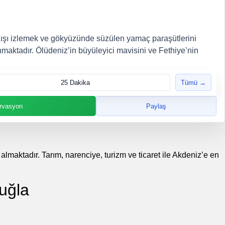
şı izlemek ve gökyüzünde süzülen yamaç paraşütlerini
maktadır. Ölüdeniz’in büyüleyici mavisini ve Fethiye’nin
25 Dakika
Tümü →
rvasyon
Paylaş
almaktadır. Tarım, narenciye, turizm ve ticaret ile Akdeniz’e en
uğla