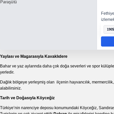
Fethiy
izlemek
190
$
Yaylası ve Magarasıyla Kavaklıdere
Bahar ve yaz aylarında daha çok doğa severleri ve spor külüple
yerledir.
Dağlık bölgeye yerleşmiş olan ilçenin hayvancılık, mermercilik, 
alabilirsiniz.
Tarih ve Doğasıyla Köyceğiz
Türkiye’nin narenciye deposu konumundaki Köyceğiz, Sandıras 
Turislerin en çok ziyaret ettiği
Dalyan
ile misafirlerini kendine 