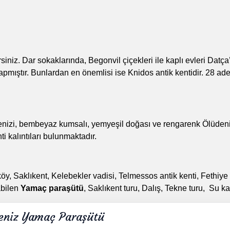
lirsiniz. Dar sokaklarında, Begonvil çiçekleri ile kaplı evleri Datça
apmıştır. Bunlardan en önemlisi ise Knidos antik kentidir. 28 a
z denizi, bembeyaz kumsalı, yemyeşil doğası ve rengarenk
Ölüdeni
i kalıntıları bulunmaktadır.
y, Saklıkent, Kelebekler vadisi, Telmessos antik kenti, Fethiy
abilen
Yamaç paraşütü
, Saklıkent turu, Dalış, Tekne turu, Su k
eniz Yamaç Paraşütü