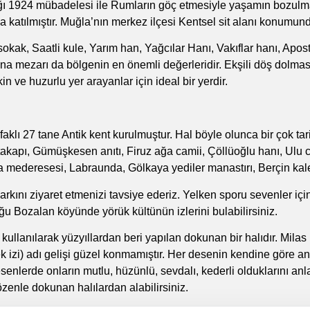
ğı 1924 mübadelesi ile Rumların göç etmesiyle yaşamın bozulma
atılmıştır. Muğla’nın merkez ilçesi Kentsel sit alanı konumund
okak, Saatli kule, Yarım han, Yağcılar Hanı, Vakıflar hanı, Apost
na mezarı da bölgenin en önemli değerleridir. Ekşili döş dolmas
ve huzurlu yer arayanlar için ideal bir yerdir.
i ufaklı 27 tane Antik kent kurulmuştur. Hal böyle olunca bir çok 
akapı, Gümüşkesen anıtı, Firuz ağa camii, Çöllüoğlu hanı, Ulu c
a mederesesi, Labraunda, Gölkaya yediler manastırı, Berçin kale
kını ziyaret etmenizi tavsiye ederiz. Yelken sporu sevenler için G
uğu Bozalan köyünde yörük kültünün izlerini bulabilirsiniz.
kullanılarak yüzyıllardan beri yapılan dokunan bir halıdır. Milas 
k izi) adı gelişi güzel konmamıştır. Her desenin kendine göre an
senlerde onların mutlu, hüzünlü, sevdalı, kederli olduklarını anla
zenle dokunan halılardan alabilirsiniz.