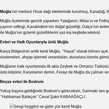
Muğla
’nın merkezi Hisar dağı eteklerinde kurulmuş, Karadağ, 
Muğla ilçelerinde gezinti yaparken Yatağanın, Milas’ın ve Feth
çayının raftingi, Kavaklıdere’nin doğal güzelliği, Datça’nın terte
ile Muğla’nın gizemli güzelliklerini yaz-kış keşfedeceksiniz.
Evleri ve Halk Oyunlarıyla ünlü Muğla
Karya Bölgesinin antik kenti Muğla, ‘’Hayat’’ olarak bilinen açık 
süslemeleri, ahşap işlemeli verandaları, duvarlara özenle gömü
Muğlanın halk oyunlarında ilk akla Zeybek ve Ormancı Türküsü
üstü köpürür, Karyolamın demiri, Ferayi de Muğla da çalınan ve
Beyaz evleri ile Bodrum
Yokuş başına geldiğinde Bodrum’u göreceksin, Sanmaki sen geldiğ
‘’Halikarnas Balıkçısı’’ Cevat Şakir KABAAĞAÇLI .