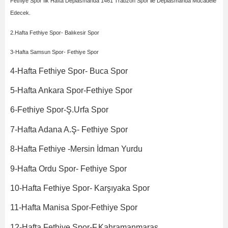
Fethiye Spor İlk Hafta Deplasmanda 1461 Trabzon Spor ile Deplasmanda Mücadele
Edecek.
2.Hafta Fethiye Spor- Balıkesir Spor
3-Hafta Samsun Spor- Fethiye Spor
4-Hafta Fethiye Spor- Buca Spor
5-Hafta Ankara Spor-Fethiye Spor
6-Fethiye Spor-Ş.Urfa Spor
7-Hafta Adana A.Ş- Fethiye Spor
8-Hafta Fethiye -Mersin İdman Yurdu
9-Hafta Ordu Spor- Fethiye Spor
10-Hafta Fethiye Spor- Karşıyaka Spor
11-Hafta Manisa Spor-Fethiye Spor
12-Hafta Fethiye Spor-F.Kahramanmaraş