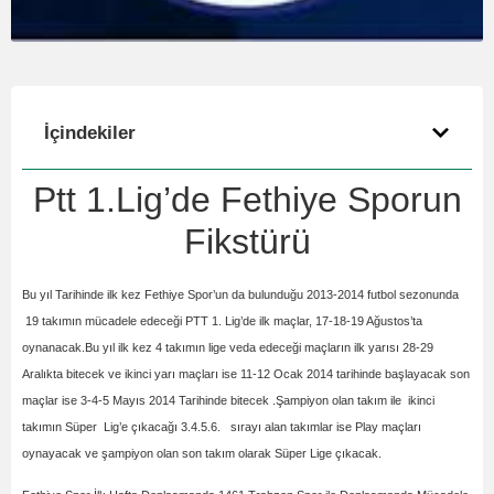
İçindekiler
Ptt 1.Lig’de Fethiye Sporun
Fikstürü
Bu yıl Tarihinde ilk kez Fethiye Spor’un da bulunduğu 2013-2014 futbol sezonunda
19 takımın mücadele edeceği PTT 1. Lig’de ilk maçlar, 17-18-19 Ağustos’ta
oynanacak.Bu yıl ilk kez 4 takımın lige veda edeceği maçların ilk yarısı 28-29
Aralıkta bitecek ve ikinci yarı maçları ise 11-12 Ocak 2014 tarihinde başlayacak son
maçlar ise 3-4-5 Mayıs 2014 Tarihinde bitecek .Şampiyon olan takım ile
ikinci
takımın Süper
Lig’e çıkacağı 3.4.5.6.
sırayı alan takımlar ise Play maçları
oynayacak ve şampiyon olan son takım olarak Süper Lige çıkacak.