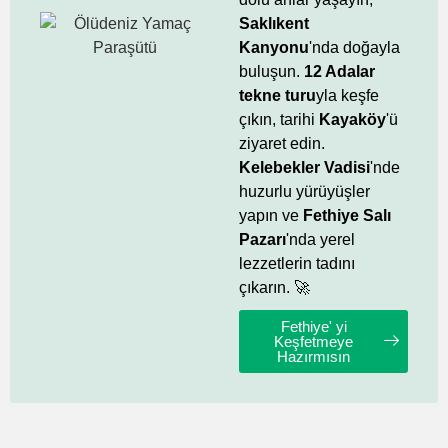
Saklıkent
Kanyonu
'nda doğayla
buluşun.
12 Adalar
tekne turu
yla keşfe
çıkın, tarihi
Kayaköy
'ü
ziyaret edin.
Kelebekler Vadisi
'nde
huzurlu yürüyüşler
yapın ve
Fethiye Salı
Pazarı
'nda yerel
lezzetlerin tadını
çıkarın. 🚀
Fethiye' yi
Keşfetmeye
Hazırmısın