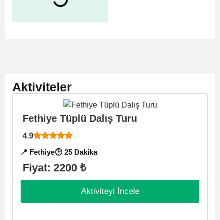
Aktiviteler
Fethiye Tüplü Dalış Turu
4.9

📍 Fethiye
🕒 25 Dakika
Fiyat: 2200 ₺
Aktiviteyi İncele