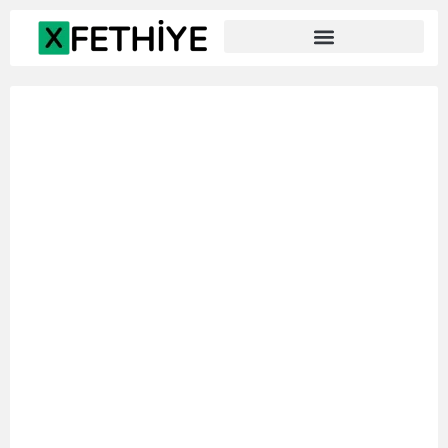
🏙️ Şehir Manzarası