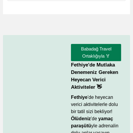
Babadağ Travel
Ortaklığıyla 🏅
Fethiye'de Mutlaka
Denemeniz Gereken
Heyecan Verici
Aktiviteler 👋
Fethiye
'de heyecan
verici aktivitelerle dolu
bir tatil sizi bekliyor!
Ölüdeniz
'de
yamaç
paraşütü
yle adrenalin
dolu anlar yaşayın,