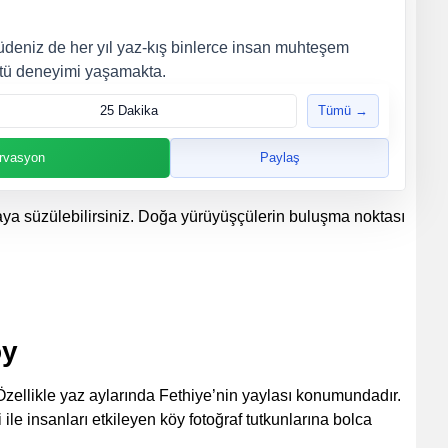
deniz de her yıl yaz-kış binlerce insan muhteşem
ütü deneyimi yaşamakta.
25 Dakika
Tümü →
rvasyon
Paylaş
ya süzülebilirsiniz. Doğa yürüyüşçülerin buluşma noktası
öy
Özellikle yaz aylarında Fethiye’nin yaylası konumundadır.
 ile insanları etkileyen köy fotoğraf tutkunlarına bolca