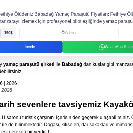
ethiye Ölüdeniz Babadağ Yamaç Paraşütü Fiyatları; Fethiye Ölü
anzarayı izlemek için profesyonel pilot eşliğinde yamaç paraş
190
$
Ölüdeniz
İncele
WhatsApp Reze
ly
yamaç paraşütü şirket
i ile
Babadağ
dan kuşlar gibi manzara
ebilirsiniz.
| 2028
arih sevenlere tavsiyemiz Kayak
isarönü turistik çarşının içerisin den geçerek ulaşabilirsiniz. 
ile de bilinmektedir. Doğası, kiliseleri, dar sokakları ve mimarisi
si gereken bir yerdir. f