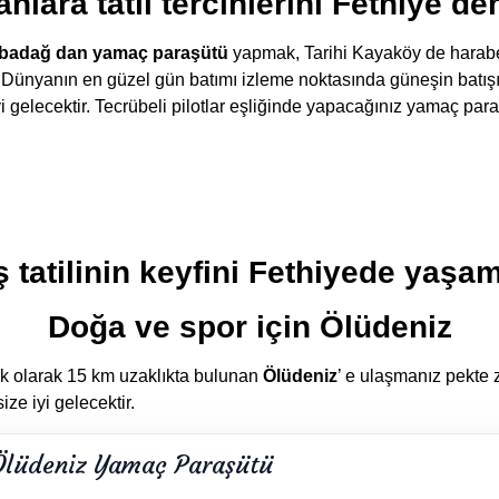
anlara tatil tercihlerini Fethiye d
adağ dan yamaç paraşütü
yapmak, Tarihi Kayaköy de harabel
, Dünyanın en güzel gün batımı izleme noktasında güneşin batış
yi gelecektir. Tecrübeli pilotlar eşliğinde yapacağınız yamaç p
ş tatilinin keyfini Fethiyede yaşa
Doğa ve spor için Ölüdeniz
k olarak 15 km uzaklıkta bulunan
Ölüdeniz
’ e ulaşmanız pekte
ze iyi gelecektir.
Ölüdeniz Yamaç Paraşütü