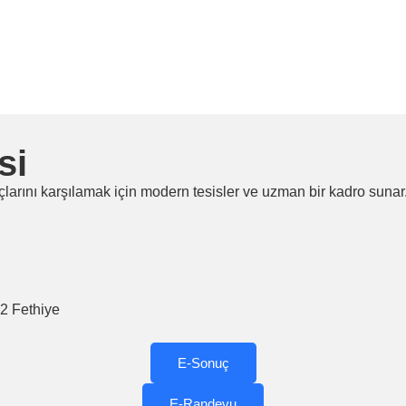
si
açlarını karşılamak için modern tesisler ve uzman bir kadro sun
2 Fethiye
E-Sonuç
E-Randevu