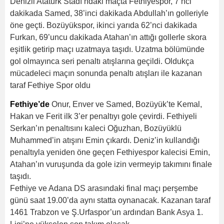
Denizli Atatürk Stadı’ndaki maçta Fethiyespor, 7’nci
dakikada Samed, 38’inci dakikada Abdullah’ın golleriyle
öne geçti. Bozüyükspor, ikinci yarıda 62’nci dakikada
Furkan, 69’uncu dakikada Atahan’ın attığı gollerle skora
eşitlik getirip maçı uzatmaya taşıdı. Uzatma bölümünde
gol olmayınca seri penaltı atışlarına geçildi. Oldukça
mücadeleci maçın sonunda penaltı atışları ile kazanan
taraf Fethiye Spor oldu
Fethiye’de
Onur, Enver ve Samed, Bozüyük’te Kemal,
Hakan ve Ferit ilk 3’er penaltıyı gole çevirdi. Fethiyeli
Serkan’ın penaltısını kaleci Oğuzhan, Bozüyüklü
Muhammed’in atışını Emin çıkardı. Deniz’in kullandığı
penaltıyla yeniden öne geçen Fethiyespor kalecisi Emin,
Atahan’ın vuruşunda da gole izin vermeyip takımını finale
taşıdı.
Fethiye ve Adana DS arasındaki final maçı perşembe
günü saat 19.00’da aynı statta oynanacak. Kazanan taraf
1461 Trabzon ve Ş.Urfaspor’un ardından Bank Asya 1.