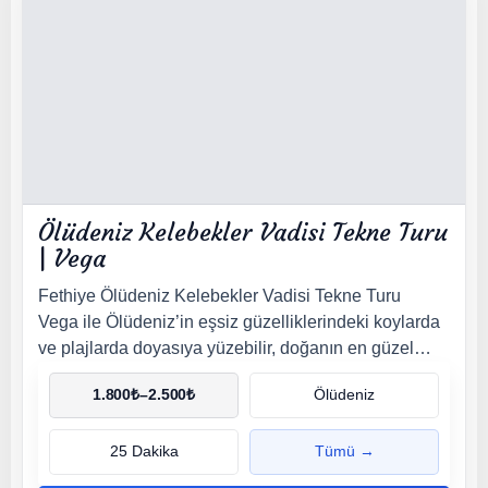
Ölüdeniz Kelebekler Vadisi Tekne Turu
| Vega
Fethiye Ölüdeniz Kelebekler Vadisi Tekne Turu
Vega ile Ölüdeniz’in eşsiz güzelliklerindeki koylarda
ve plajlarda doyasıya yüzebilir, doğanın en güzel
manzarasında keyifli bir gün geçirebilirsiniz. Her gün
1.800
₺
–
2.500
₺
Ölüdeniz
düzenlenen tur misafirlerine eğlenceli ve…
25 Dakika
Tümü →