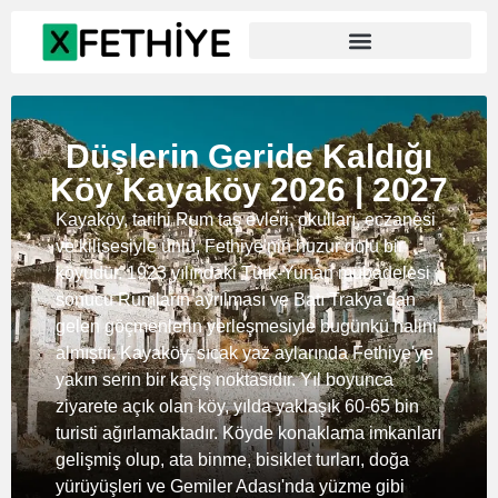
Düşlerin Geride Kaldığı
Köy Kayaköy 2026 | 2027
Kayaköy, tarihi Rum taş evleri, okulları, eczanesi
ve kilisesiyle ünlü, Fethiye'nin huzur dolu bir
köyüdür. 1923 yılındaki Türk-Yunan mübadelesi
sonucu Rumların ayrılması ve Batı Trakya'dan
gelen göçmenlerin yerleşmesiyle bugünkü halini
almıştır. Kayaköy, sıcak yaz aylarında Fethiye'ye
yakın serin bir kaçış noktasıdır. Yıl boyunca
ziyarete açık olan köy, yılda yaklaşık 60-65 bin
turisti ağırlamaktadır. Köyde konaklama imkanları
gelişmiş olup, ata binme, bisiklet turları, doğa
yürüyüşleri ve Gemiler Adası'nda yüzme gibi